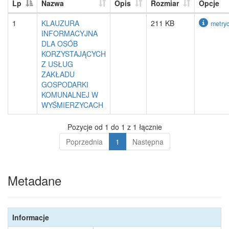
Lp
Nazwa
Opis
Rozmiar
Opcje
1
KLAUZURA
211 KB
metry
INFORMACYJNA
DLA OSÓB
KORZYSTAJĄCYCH
Z USŁUG
ZAKŁADU
GOSPODARKI
KOMUNALNEJ W
WYŚMIERZYCACH
Pozycje od 1 do 1 z 1 łącznie
Poprzednia
1
Następna
Metadane
Informacje