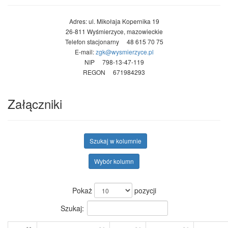
Adres: ul. Mikołaja Kopernika 19
26-811 Wyśmierzyce, mazowieckie
Telefon stacjonarny 48 615 70 75
E-mail:
zgk@wysmierzyce.pl
NIP 798-13-47-119
REGON 671984293
Załączniki
Szukaj w kolumnie
Wybór kolumn
Pokaż
pozycji
Szukaj: