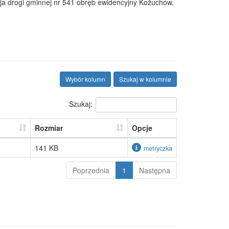
ja drogi gminnej nr 541 obręb ewidencyjny Kożuchów,
Wybór kolumn
Szukaj w kolumnie
Szukaj:
Rozmiar
Opcje
141 KB
metryczka
Poprzednia
1
Następna