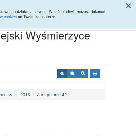
ji Rady Miasta
prawnego działania serwisu. W każdej chwili możesz dokonać
ów cookies
na Twoim komputerze.
Przycisk wyszukaj duży
Szukaj
iejski Wyśmierzyce
mistrza
2016
Zarządzenie 42