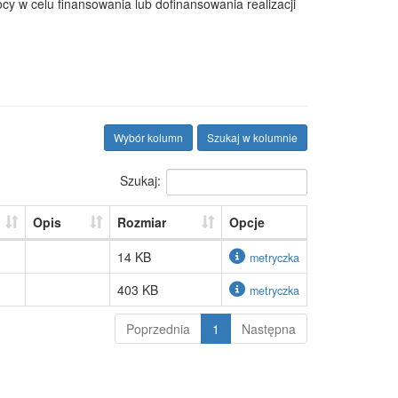
 w celu finansowania lub dofinansowania realizacji
Wybór kolumn
Szukaj w kolumnie
Szukaj:
Opis
Rozmiar
Opcje
14 KB
metryczka
403 KB
metryczka
Poprzednia
1
Następna