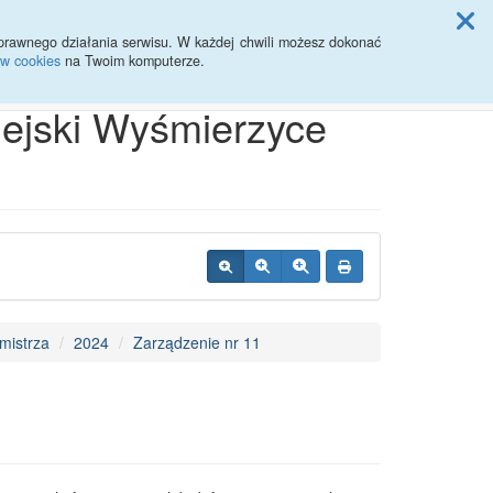
ji Rady Miasta
prawnego działania serwisu. W każdej chwili możesz dokonać
ów cookies
na Twoim komputerze.
Przycisk wyszukaj duży
Szukaj
iejski Wyśmierzyce
mistrza
2024
Zarządzenie nr 11