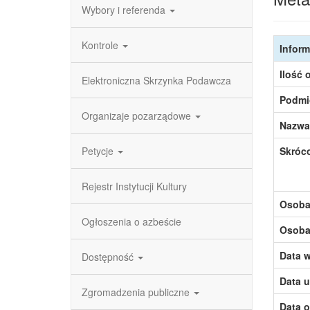
Wybory i referenda
Kontrole
Inform
Ilość 
Elektroniczna Skrzynka Podawcza
Podmi
Organizaje pozarządowe
Nazwa
Petycje
Skróc
Rejestr Instytucji Kultury
Osoba,
Ogłoszenia o azbeście
Osoba,
Data w
Dostępność
Data u
Zgromadzenia publiczne
Data o