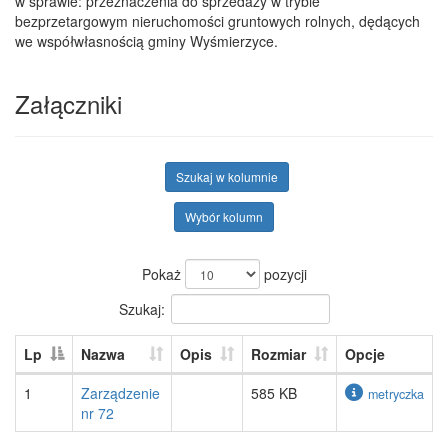
w sprawie: przeznaczenia do sprzedaży w trybie
bezprzetargowym nieruchomości gruntowych rolnych, dędących
we współwłasnością gminy Wyśmierzyce.
Załączniki
Szukaj w kolumnie
Wybór kolumn
Pokaż
pozycji
Szukaj:
Lp
Nazwa
Opis
Rozmiar
Opcje
1
Zarządzenie
585 KB
metryczka
nr 72