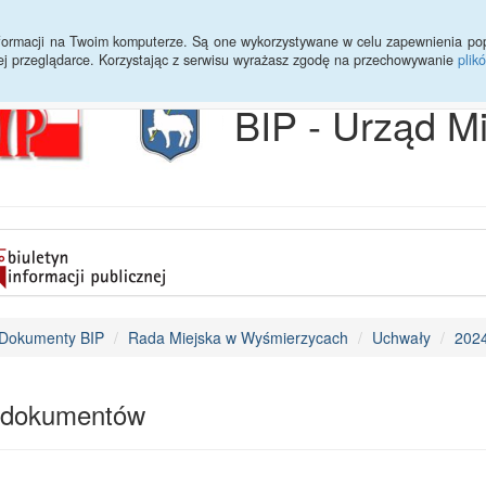
Archiwum
Statystyki
Sprawy do załatwienia
Transmisja Ses
informacji na Twoim komputerze. Są one wykorzystywane w celu zapewnienia po
ej przeglądarce. Korzystając z serwisu wyrażasz zgodę na przechowywanie
plik
BIP - Urząd M
Dokumenty BIP
Rada Miejska w Wyśmierzycach
Uchwały
202
 dokumentów