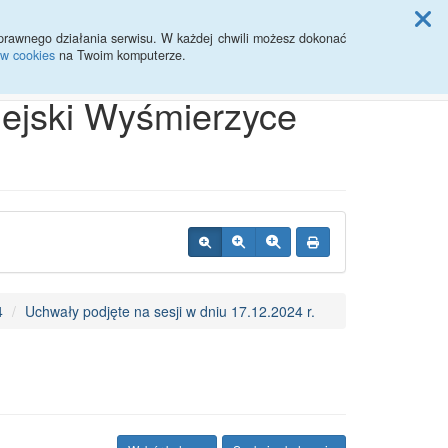
ji Rady Miasta
prawnego działania serwisu. W każdej chwili możesz dokonać
ów cookies
na Twoim komputerze.
Przycisk wyszukaj duży
Szukaj
iejski Wyśmierzyce
4
Uchwały podjęte na sesji w dniu 17.12.2024 r.