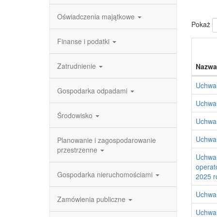
Oświadczenia majątkowe
Pokaż
Finanse i podatki
Zatrudnienie
Nazwa
Uchwał
Gospodarka odpadami
Uchwał
Środowisko
Uchwał
Uchwał
Planowanie i zagospodarowanie
przestrzenne
Uchwał
operat
Gospodarka nieruchomościami
2025 r
Uchwał
Zamówienia publiczne
Uchwał