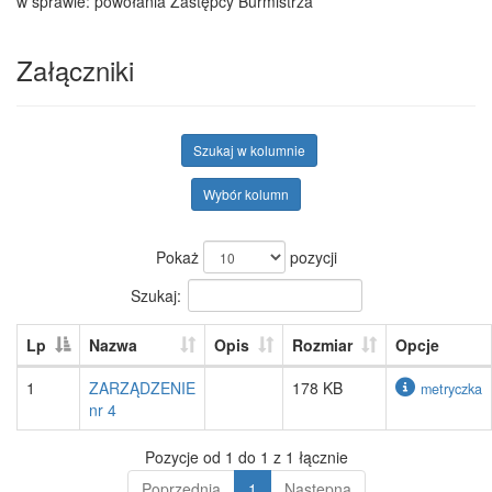
w sprawie: powołania Zastępcy Burmistrza
Załączniki
Szukaj w kolumnie
Wybór kolumn
Pokaż
pozycji
Szukaj:
Lp
Nazwa
Opis
Rozmiar
Opcje
1
ZARZĄDZENIE
178 KB
metryczka
nr 4
Pozycje od 1 do 1 z 1 łącznie
Poprzednia
1
Następna