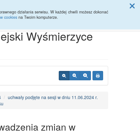
ji Rady Miasta
prawnego działania serwisu. W każdej chwili możesz dokonać
ów cookies
na Twoim komputerze.
Przycisk wyszukaj duży
Szukaj
iejski Wyśmierzyce
4
uchwały podjęte na sesji w dniu 11.06.2024 r.
ku
owadzenia zmian w