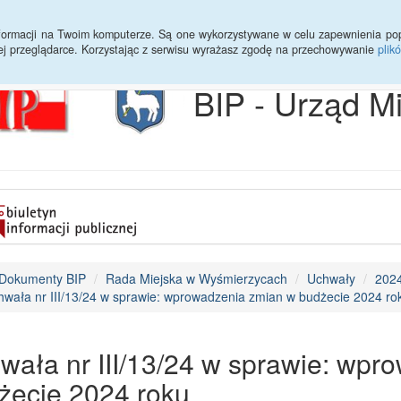
Archiwum
Statystyki
Sprawy do załatwienia
Transmisja Ses
informacji na Twoim komputerze. Są one wykorzystywane w celu zapewnienia po
ej przeglądarce. Korzystając z serwisu wyrażasz zgodę na przechowywanie
plik
BIP - Urząd M
Dokumenty BIP
Rada Miejska w Wyśmierzycach
Uchwały
202
wała nr III/13/24 w sprawie: wprowadzenia zmian w budżecie 2024 ro
wała nr III/13/24 w sprawie: wpr
żecie 2024 roku