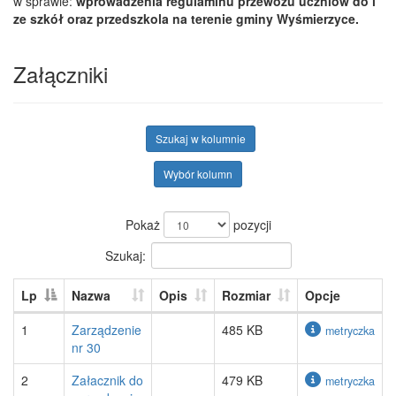
w sprawie:
wprowadzenia regulaminu przewozu uczniów do i
ze szkół oraz przedszkola na terenie gminy Wyśmierzyce.
Załączniki
Szukaj w kolumnie
Wybór kolumn
Pokaż
pozycji
Szukaj:
Lp
Nazwa
Opis
Rozmiar
Opcje
1
Zarządzenie
485 KB
metryczka
nr 30
2
Załacznik do
479 KB
metryczka