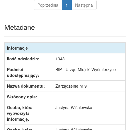
Poprzednia
1
Następna
Metadane
Informacje
Ilość odwiedzin:
1343
Podmiot
BIP - Urząd Miejski Wyśmierzyce
udostępniający:
Nazwa dokumentu:
Zarządzenie nr 9
Skrócony opis:
Osoba, która
Justyna Wiśniewska
wytworzyła
informację:
Osoba, która
Justyna Wiśniewska