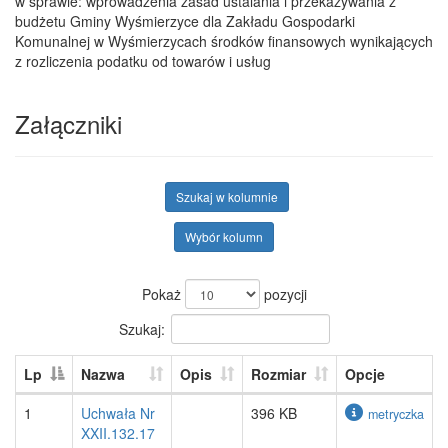
w sprawie: wprowadzenia zasad ustalania i przekazywania z
budżetu Gminy Wyśmierzyce dla Zakładu Gospodarki
Komunalnej w Wyśmierzycach środków finansowych wynikających
z rozliczenia podatku od towarów i usług
Załączniki
Szukaj w kolumnie
Wybór kolumn
Pokaż
pozycji
Szukaj:
Lp
Nazwa
Opis
Rozmiar
Opcje
1
Uchwała Nr
396 KB
metryczka
XXII.132.17