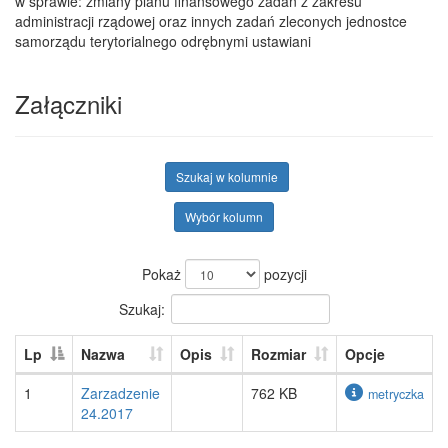
w sprawie: zmiany planu finansowego zadań z zakresu
administracji rządowej oraz innych zadań zleconych jednostce
samorządu terytorialnego odrębnymi ustawiani
Załączniki
Szukaj w kolumnie
Wybór kolumn
Pokaż
pozycji
Szukaj:
Lp
Nazwa
Opis
Rozmiar
Opcje
1
Zarzadzenie
762 KB
metryczka
24.2017