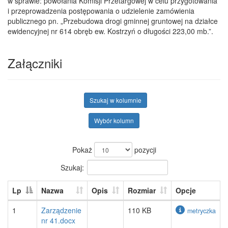
w sprawie: powołania Komisji Przetargowej w celu przygotowania
i przeprowadzenia postępowania o udzielenie zamówienia
publicznego pn. „Przebudowa drogi gminnej gruntowej na działce
ewidencyjnej nr 614 obręb ew. Kostrzyń o długości 223,00 mb.”.
Załączniki
Szukaj w kolumnie
Wybór kolumn
Pokaż
pozycji
Szukaj:
Lp
Nazwa
Opis
Rozmiar
Opcje
1
Zarządzenie
110 KB
metryczka
nr 41.docx