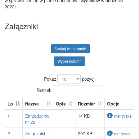
w sprawie: zmian w planie dochodów i wydatków w budżecie
2022r
Załączniki
Szukaj w kolumnie
Wybór kolumn
Pokaż
pozycji
Szukaj:
Lp
Nazwa
Opis
Rozmiar
Opcje
1
Zarządzenie
14 KB
metryczka
nr 29
2
Załączniki
207 KB
metryczka