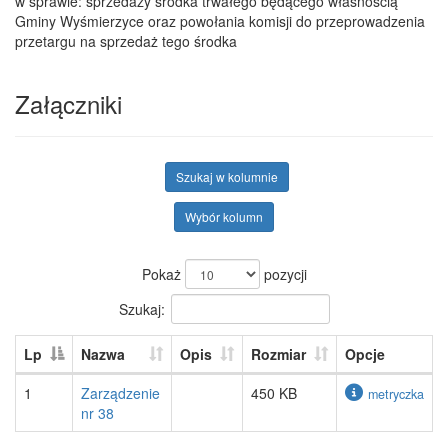
w sprawie: sprzedaży środka trwałego będącego własnością
Gminy Wyśmierzyce oraz powołania komisji do przeprowadzenia
przetargu na sprzedaż tego środka
Załączniki
Szukaj w kolumnie
Wybór kolumn
Pokaż
pozycji
Szukaj:
Lp
Nazwa
Opis
Rozmiar
Opcje
1
Zarządzenie
450 KB
metryczka
nr 38