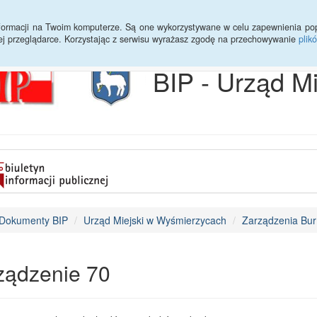
Archiwum
Statystyki
Sprawy do załatwienia
Transmisja Ses
informacji na Twoim komputerze. Są one wykorzystywane w celu zapewnienia po
ej przeglądarce. Korzystając z serwisu wyrażasz zgodę na przechowywanie
plik
BIP - Urząd M
Dokumenty BIP
Urząd Miejski w Wyśmierzycach
Zarządzenia Bur
ządzenie 70