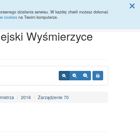
ji Rady Miasta
prawnego działania serwisu. W każdej chwili możesz dokonać
ów cookies
na Twoim komputerze.
Przycisk wyszukaj duży
Szukaj
iejski Wyśmierzyce
mistrza
2016
Zarządzenie 70