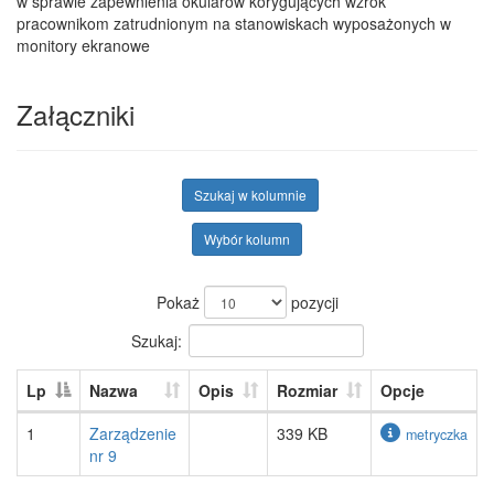
w sprawie zapewnienia okularów korygujących wzrok
pracownikom zatrudnionym na stanowiskach wyposażonych w
monitory ekranowe
Załączniki
Szukaj w kolumnie
Wybór kolumn
Pokaż
pozycji
Szukaj:
Lp
Nazwa
Opis
Rozmiar
Opcje
1
Zarządzenie
339 KB
metryczka
nr 9