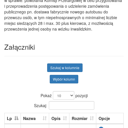
w sprawie: powołania Komisji Przetargowej w celu przygotowania
i przeprowadzenia postępowania o udzielenie zamówienia
publicznego pn. dostawa fabrycznie nowego autobusu do
przewozu osób, w tym niepełnosprawnych o minimalnej liczbie
miejsc siedzących 28 i max. 30 plus kierowca, z możliwością
przewożenia jednej osoby na wózku inwalidzkim.
Załączniki
Szukaj w kolumnie
Wybór kolumn
Pokaż
pozycji
Szukaj:
Lp
Nazwa
Opis
Rozmiar
Opcje