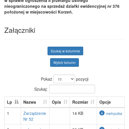
w sprawie ogłoszenia II przetargu ustnego
nieograniczonego na sprzedaż działki ewidencyjnej nr 376
położonej w miejscowości Korzeń.
Załączniki
Szukaj w kolumnie
Wybór kolumn
Pokaż
pozycji
Szukaj:
Lp
Nazwa
Opis
Rozmiar
Opcje
1
Zarządzenie
14 KB
metryczka
Nr 52