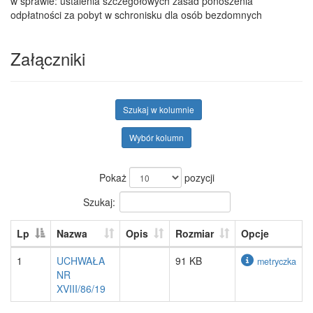
w sprawie: ustalenia szczegółowych zasad ponoszenia
odpłatności za pobyt w schronisku dla osób bezdomnych
Załączniki
Szukaj w kolumnie
Wybór kolumn
Pokaż
pozycji
Szukaj:
Lp
Nazwa
Opis
Rozmiar
Opcje
1
UCHWAŁA
91 KB
metryczka
NR
XVIII/86/19