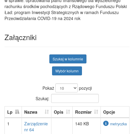
w sprawie: opracowania planu finansowego dla wydzielonego
rachunku środków pochodzących z Rządowego Funduszu Polski
Ład: program Inwestycji Strategicznych w ramach Funduszu
Przeciwdziałania COVID-19 na 2024 rok
Załączniki
Szukaj w kolumnie
Wybór kolumn
Pokaż
pozycji
Szukaj:
Lp
Nazwa
Opis
Rozmiar
Opcje
1
Zarządzenie
140 KB
metryczka
nr 64