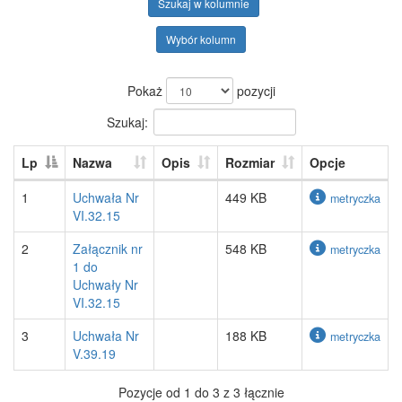
Szukaj w kolumnie
Wybór kolumn
Pokaż
pozycji
Szukaj:
Lp
Nazwa
Opis
Rozmiar
Opcje
1
Uchwała Nr
449 KB
metryczka
VI.32.15
2
Załącznik nr
548 KB
metryczka
1 do
Uchwały Nr
VI.32.15
3
Uchwała Nr
188 KB
metryczka
V.39.19
Pozycje od 1 do 3 z 3 łącznie