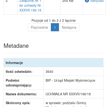
2
Załącznik Nr 1
205 KB
metryczka
do uchwały Nr
XXXVII.196.18
Pozycje od 1 do 2 z 2 łącznie
Poprzednia
1
Następna
Metadane
Informacje
Ilość odwiedzin:
3640
Podmiot
BIP - Urząd Miejski Wyśmierzyce
udostępniający:
Nazwa dokumentu:
UCHWAŁA NR XXXVII/196/18
Skrócony opis:
w sprawie: podziału Gminy