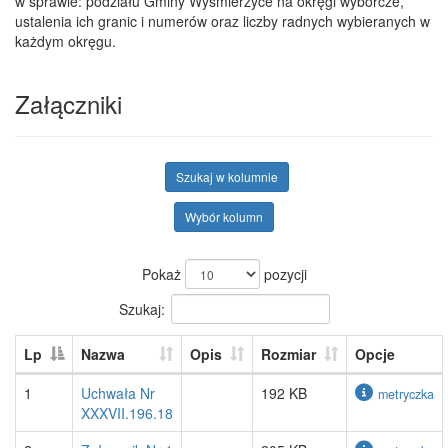
w sprawie: podziału Gminy Wyśmierzyce na okręgi wyborcze,
ustalenia ich granic i numerów oraz liczby radnych wybieranych w
każdym okręgu.
Załączniki
Szukaj w kolumnie
Wybór kolumn
Pokaż
pozycji
Szukaj:
Lp
Nazwa
Opis
Rozmiar
Opcje
1
Uchwała Nr
192 KB
metryczka
XXXVII.196.18