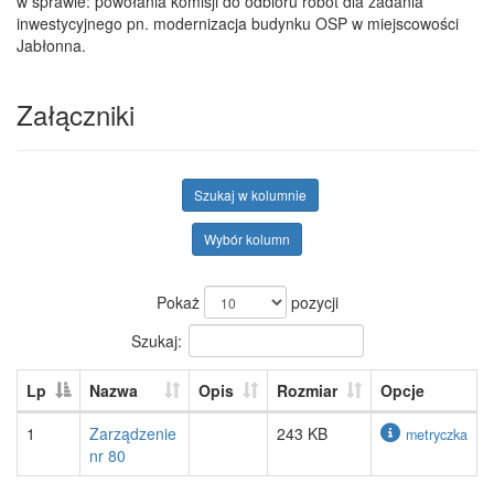
w sprawie: powołania komisji do odbioru robót dla zadania
inwestycyjnego pn. modernizacja budynku OSP w miejscowości
Jabłonna.
Załączniki
Szukaj w kolumnie
Wybór kolumn
Pokaż
pozycji
Szukaj:
Lp
Nazwa
Opis
Rozmiar
Opcje
1
Zarządzenie
243 KB
metryczka
nr 80