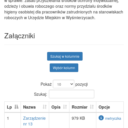
w sprawie: zasad przydzielania środków ochrony indywidualnej,
odzieży i obuwia roboczego oraz normy przydziału środków
higieny osobistej dla pracowników zatrudnionych na stanowiskach
roboczych w Urzędzie Miejskim w Wyśmierzycach.
Załączniki
Szukaj w kolumnie
Wybór kolumn
Pokaż
pozycji
Szukaj:
Lp
Nazwa
Opis
Rozmiar
Opcje
1
Zarządzenie
979 KB
metryczka
nr 13