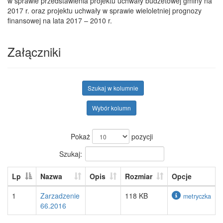
w sprawie przedstawienia projektu uchwały budżetowej gminy na
2017 r. oraz projektu uchwały w sprawie wieloletniej prognozy
finansowej na lata 2017 – 2010 r.
Załączniki
Szukaj w kolumnie
Wybór kolumn
Pokaż
pozycji
Szukaj:
Lp
Nazwa
Opis
Rozmiar
Opcje
1
Zarzadzenie
118 KB
metryczka
66.2016