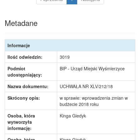
Metadane
Informacje
Ilość odwiedzin:
3019
Podmiot
BIP - Urząd Miejski Wyśmierzyce
udostępniający:
Nazwa dokumentu:
UCHWAŁA NR XLV/212/18
Skrócony opis:
w sprawie: wprowadzenia zmian w
budżecie 2018 roku
Osoba, która
Kinga Giedyk
wytworzyła
informację:
Osoba, która
Kinga Giedyk