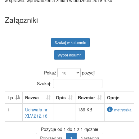
w sprawie: wprowadzenia zmian w budżecie 2018 roku
Załączniki
Szukaj w kolumnie
Wybór kolumn
Pokaż
pozycji
Szukaj:
Lp
Nazwa
Opis
Rozmiar
Opcje
1
Uchwała nr
189 KB
metryczka
XLV.212.18
Pozycje od 1 do 1 z 1 łącznie
Poprzednia
1
Następna