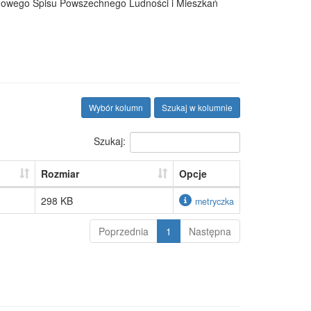
dowego Spisu Powszechnego Ludności i Mieszkań
Wybór kolumn
Szukaj w kolumnie
Szukaj:
Rozmiar
Opcje
298 KB
metryczka
Poprzednia
1
Następna