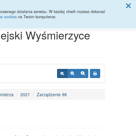
ji Rady Miasta
prawnego działania serwisu. W każdej chwili możesz dokonać
ów cookies
na Twoim komputerze.
Przycisk wyszukaj duży
Szukaj
iejski Wyśmierzyce
mistrza
2021
Zarządzenie 98