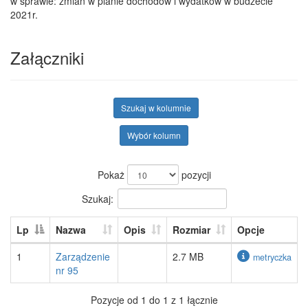
w sprawie: zmian w planie dochodów i wydatków w budżecie
2021r.
Załączniki
Szukaj w kolumnie
Wybór kolumn
Pokaż
pozycji
Szukaj:
Lp
Nazwa
Opis
Rozmiar
Opcje
1
Zarządzenie
2.7 MB
metryczka
nr 95
Pozycje od 1 do 1 z 1 łącznie