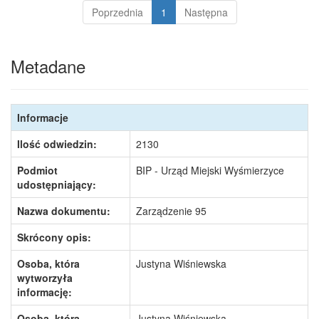
Poprzednia
1
Następna
Metadane
Informacje
Ilość odwiedzin:
2130
Podmiot
BIP - Urząd Miejski Wyśmierzyce
udostępniający:
Nazwa dokumentu:
Zarządzenie 95
Skrócony opis:
Osoba, która
Justyna Wiśniewska
wytworzyła
informację:
Osoba, która
Justyna Wiśniewska