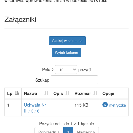
w sprawie: wprowadzenia zmian w budżecie 2018 roku
Załączniki
Szukaj w kolumnie
Wybór kolumn
Pokaż
pozycji
Szukaj:
Lp
Nazwa
Opis
Rozmiar
Opcje
1
Uchwała Nr
115 KB
metryczka
III.13.18
Pozycje od 1 do 1 z 1 łącznie
Poprzednia
1
Następna