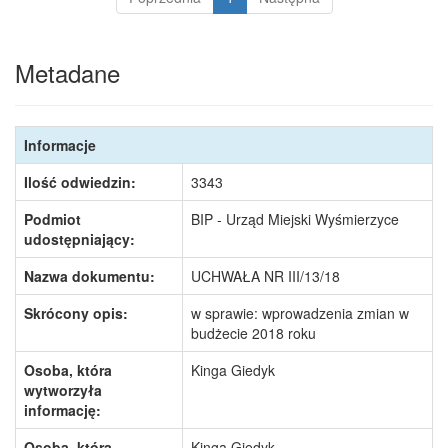
Metadane
Informacje
Ilość odwiedzin:
3343
Podmiot
BIP - Urząd Miejski Wyśmierzyce
udostępniający:
Nazwa dokumentu:
UCHWAŁA NR III/13/18
Skrócony opis:
w sprawie: wprowadzenia zmian w
budżecie 2018 roku
Osoba, która
Kinga Giedyk
wytworzyła
informację:
Osoba, która
Kinga Giedyk