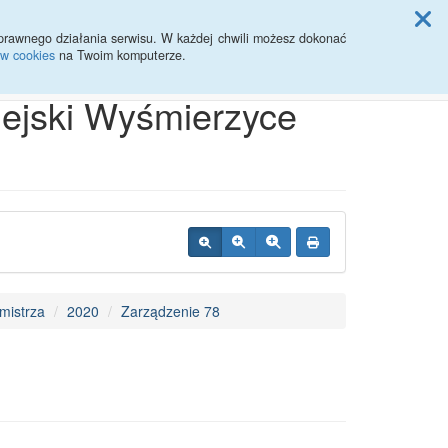
ji Rady Miasta
prawnego działania serwisu. W każdej chwili możesz dokonać
ów cookies
na Twoim komputerze.
Przycisk wyszukaj duży
Szukaj
iejski Wyśmierzyce
mistrza
2020
Zarządzenie 78