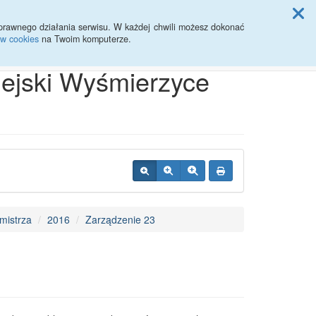
ji Rady Miasta
prawnego działania serwisu. W każdej chwili możesz dokonać
ów cookies
na Twoim komputerze.
Przycisk wyszukaj duży
Szukaj
iejski Wyśmierzyce
mistrza
2016
Zarządzenie 23