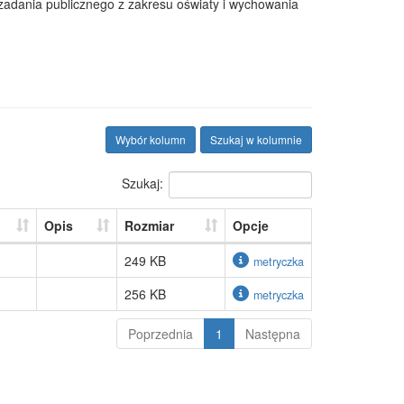
 zadania publicznego z zakresu oświaty i wychowania
Wybór kolumn
Szukaj w kolumnie
Szukaj:
Opis
Rozmiar
Opcje
249 KB
metryczka
256 KB
metryczka
Poprzednia
1
Następna