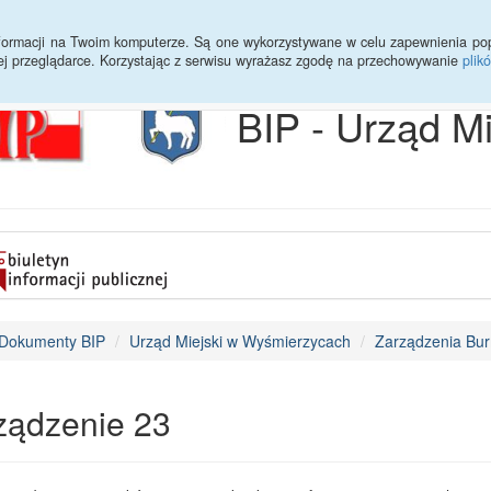
Archiwum
Statystyki
Sprawy do załatwienia
Transmisja Ses
informacji na Twoim komputerze. Są one wykorzystywane w celu zapewnienia po
ej przeglądarce. Korzystając z serwisu wyrażasz zgodę na przechowywanie
plik
BIP - Urząd M
Dokumenty BIP
Urząd Miejski w Wyśmierzycach
Zarządzenia Bur
ządzenie 23