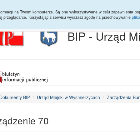
Archiwum
Statystyki
Sprawy do załatwienia
Transmisja Ses
informacji na Twoim komputerze. Są one wykorzystywane w celu zapewnienia po
ej przeglądarce. Korzystając z serwisu wyrażasz zgodę na przechowywanie
plik
BIP - Urząd M
Dokumenty BIP
Urząd Miejski w Wyśmierzycach
Zarządzenia Bur
ządzenie 70