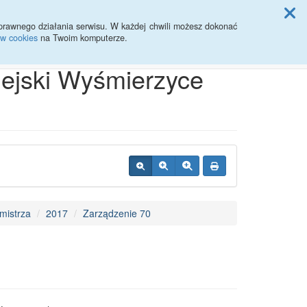
ji Rady Miasta
prawnego działania serwisu. W każdej chwili możesz dokonać
ów cookies
na Twoim komputerze.
Przycisk wyszukaj duży
Szukaj
iejski Wyśmierzyce
mistrza
2017
Zarządzenie 70