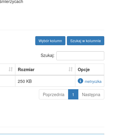
yśmierzycach
Wybór kolumn
Szukaj w kolumnie
Szukaj:
Rozmiar
Opcje
250 KB
metryczka
Poprzednia
1
Następna