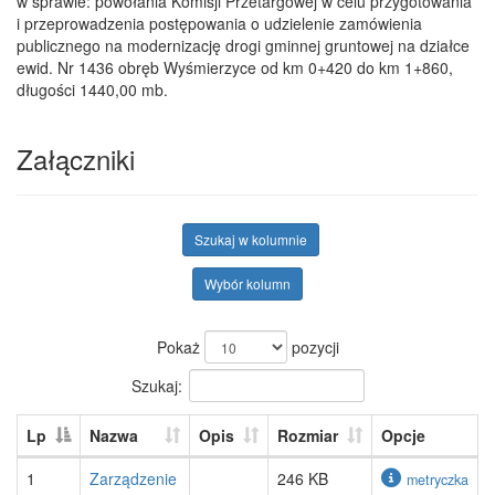
w sprawie: powołania Komisji Przetargowej w celu przygotowania
i przeprowadzenia postępowania o udzielenie zamówienia
publicznego na modernizację drogi gminnej gruntowej na działce
ewid. Nr 1436 obręb Wyśmierzyce od km 0+420 do km 1+860,
długości 1440,00 mb.
Załączniki
Szukaj w kolumnie
Wybór kolumn
Pokaż
pozycji
Szukaj:
Lp
Nazwa
Opis
Rozmiar
Opcje
1
Zarządzenie
246 KB
metryczka