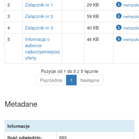
2
Załącznik nr 1
29 KB
metryczk
3
Załącznik nr 2
59 KB
metryczk
4
Załącznik nr 3
40 KB
metryczk
5
Informacja o
46 KB
metryczk
wyborze
najkorzystniejszej
oferty
Pozycje od 1 do 5 z 5 łącznie
Poprzednia
1
Następna
Metadane
Informacje
Ilość odwiedzin:
889