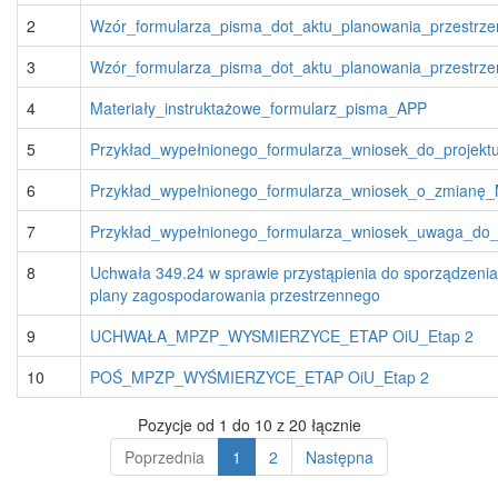
2
Wzór_formularza_pisma_dot_aktu_planowania_przestrz
3
Wzór_formularza_pisma_dot_aktu_planowania_przestrz
4
Materiały_instruktażowe_formularz_pisma_APP
5
Przykład_wypełnionego_formularza_wniosek_do_projek
6
Przykład_wypełnionego_formularza_wniosek_o_zmianę
7
Przykład_wypełnionego_formularza_wniosek_uwaga_do
8
Uchwała 349.24 w sprawie przystąpienia do sporządzeni
plany zagospodarowania przestrzennego
9
UCHWAŁA_MPZP_WYSMIERZYCE_ETAP OiU_Etap 2
10
POŚ_MPZP_WYŚMIERZYCE_ETAP OiU_Etap 2
Pozycje od 1 do 10 z 20 łącznie
Poprzednia
1
2
Następna