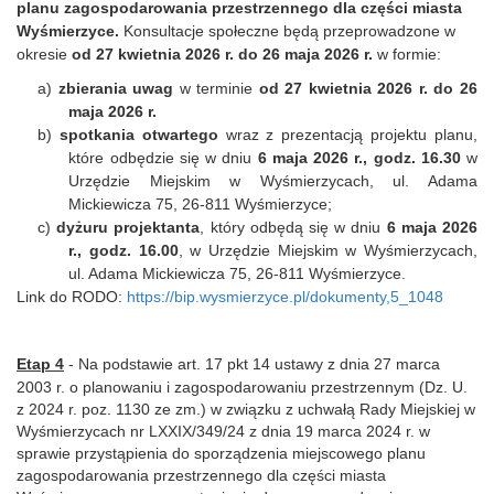
planu zagospodarowania przestrzennego dla części miasta
Wyśmierzyce.
Konsultacje społeczne będą przeprowadzone w
okresie
od 27 kwietnia 2026 r. do 26 maja 2026 r.
w formie:
a)
zbierania uwag
w terminie
od 27 kwietnia 2026 r. do 26
maja 2026 r.
b)
spotkania otwartego
wraz z prezentacją projektu planu,
które odbędzie się w dniu
6 maja 2026 r., godz. 16.30
w
Urzędzie Miejskim w Wyśmierzycach, ul. Adama
Mickiewicza 75, 26-811 Wyśmierzyce;
c)
dyżuru projektanta
, który odbędą się w dniu
6 maja 2026
r., godz. 16.00
, w Urzędzie Miejskim w Wyśmierzycach,
ul. Adama Mickiewicza 75, 26-811 Wyśmierzyce.
Link do RODO:
https://bip.wysmierzyce.pl/dokumenty,5_1048
Etap 4
-
Na podstawie art. 17 pkt 14 ustawy z dnia 27 marca
2003 r. o planowaniu i zagospodarowaniu przestrzennym (Dz. U.
z 2024 r. poz. 1130 ze zm.) w związku z uchwałą Rady Miejskiej w
Wyśmierzycach nr LXXIX/349/24 z dnia 19 marca 2024 r. w
sprawie przystąpienia do sporządzenia miejscowego planu
zagospodarowania przestrzennego dla części miasta