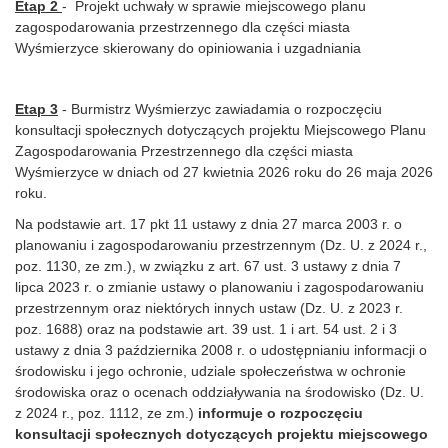
Etap 2
- Projekt uchwały w sprawie miejscowego planu
zagospodarowania przestrzennego dla części miasta
Wyśmierzyce skierowany do opiniowania i uzgadniania
Etap 3
- Burmistrz Wyśmierzyc zawiadamia o rozpoczęciu
konsultacji społecznych dotyczących projektu Miejscowego Planu
Zagospodarowania Przestrzennego dla części miasta
Wyśmierzyce w dniach od 27 kwietnia 2026 roku do 26 maja 2026
roku.
Na podstawie art. 17 pkt 11 ustawy z dnia 27 marca 2003 r. o
planowaniu i zago­spo­darowaniu przestrzennym (Dz. U. z 2024 r.,
poz. 1130, ze zm.), w związku z art. 67 ust. 3 ustawy z dnia 7
lipca 2023 r. o zmianie ustawy o planowaniu i zagospodarowaniu
przestrzennym oraz niektórych innych ustaw (Dz. U. z 2023 r.
poz. 1688) oraz na podstawie art. 39 ust. 1 i art. 54 ust. 2 i 3
ustawy z dnia 3 października 2008 r. o udostępnianiu informacji o
środowisku i jego ochronie, udziale społeczeństwa w ochronie
środowiska oraz o ocenach oddziaływania na środowisko (Dz. U.
z 2024 r., poz. 1112, ze zm.)
informuje o
rozpoczęciu
konsultacji społecznych dotyczących projektu
miejscowego