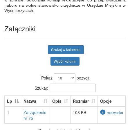
w sprawie: powołania komisji rekrutacyjnej do przeprowadzenia
naboru na wolne stanowisko urzędnicze w Urzędzie Miejskim w
Wyśmierzycach.
Załączniki
Szukaj w kolumnie
Wybór kolumn
Pokaż
pozycji
Szukaj:
Lp
Nazwa
Opis
Rozmiar
Opcje
1
Zarządzenie
108 KB
metryczka
nr 75