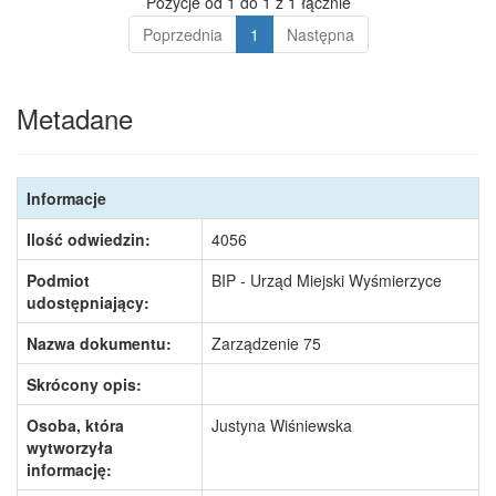
Pozycje od 1 do 1 z 1 łącznie
Poprzednia
1
Następna
Metadane
Informacje
Ilość odwiedzin:
4056
Podmiot
BIP - Urząd Miejski Wyśmierzyce
udostępniający:
Nazwa dokumentu:
Zarządzenie 75
Skrócony opis:
Osoba, która
Justyna Wiśniewska
wytworzyła
informację: