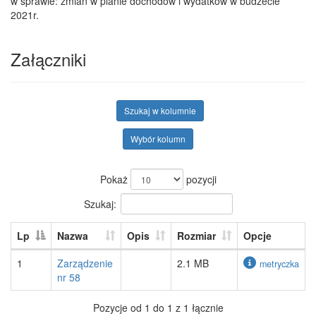
w sprawie: zmian w planie dochodów i wydatków w budżecie
2021r.
Załączniki
Szukaj w kolumnie
Wybór kolumn
Pokaż
pozycji
Szukaj:
Lp
Nazwa
Opis
Rozmiar
Opcje
1
Zarządzenie
2.1 MB
metryczka
nr 58
Pozycje od 1 do 1 z 1 łącznie