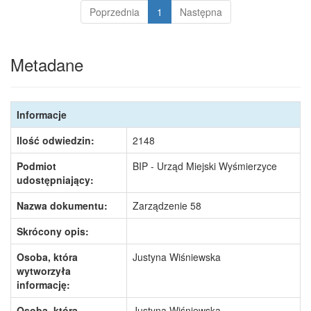
Poprzednia
1
Następna
Metadane
Informacje
Ilość odwiedzin:
2148
Podmiot
BIP - Urząd Miejski Wyśmierzyce
udostępniający:
Nazwa dokumentu:
Zarządzenie 58
Skrócony opis:
Osoba, która
Justyna Wiśniewska
wytworzyła
informację:
Osoba, która
Justyna Wiśniewska