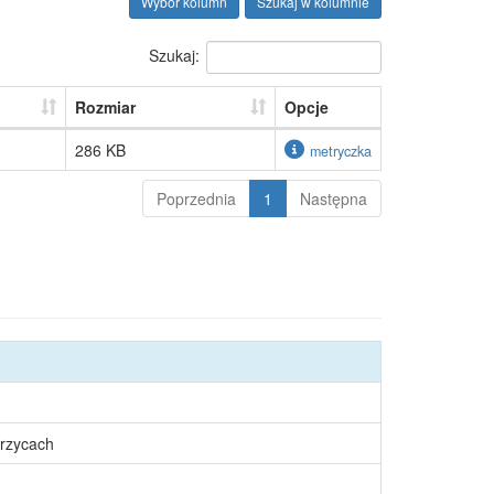
Wybór kolumn
Szukaj w kolumnie
Szukaj:
Rozmiar
Opcje
286 KB
metryczka
Poprzednia
1
Następna
rzycach