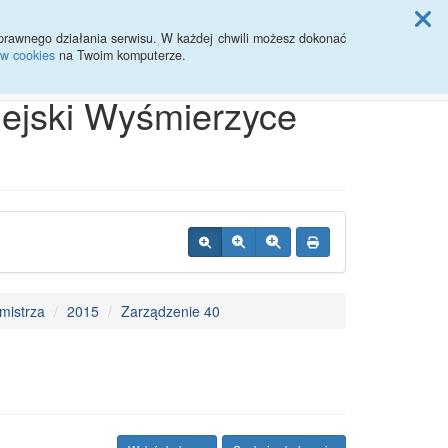
ji Rady Miasta
prawnego działania serwisu. W każdej chwili możesz dokonać
ów cookies
na Twoim komputerze.
Przycisk wyszukaj duży
Szukaj
iejski Wyśmierzyce
mistrza
2015
Zarządzenie 40