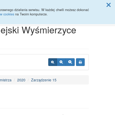
ji Rady Miasta
prawnego działania serwisu. W każdej chwili możesz dokonać
ów cookies
na Twoim komputerze.
Przycisk wyszukaj duży
Szukaj
iejski Wyśmierzyce
mistrza
2020
Zarządzenie 15