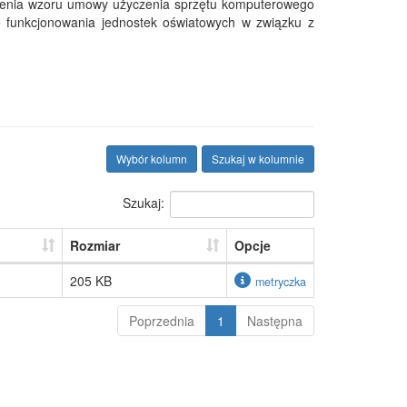
eślenia wzoru umowy użyczenia sprzętu komputerowego
e funkcjonowania jednostek oświatowych w związku z
Wybór kolumn
Szukaj w kolumnie
Szukaj:
Rozmiar
Opcje
205 KB
metryczka
Poprzednia
1
Następna