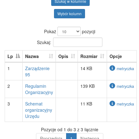
Szukaj w kolumnie
Wybór kolumn
Pokaż
pozycji
Szukaj:
Lp
Nazwa
Opis
Rozmiar
Opcje
1
Zarządzenie
14 KB
metryczka
95
2
Regulamin
139 KB
metryczka
Organizacyjny
3
Schemat
11 KB
metryczka
organizacyjny
Urzędu
Pozycje od 1 do 3 z 3 łącznie
Poprzednia
1
Następna