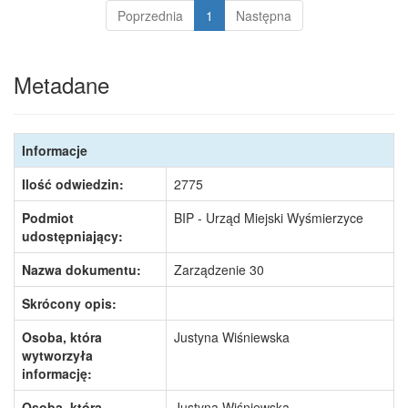
Poprzednia
1
Następna
Metadane
Informacje
Ilość odwiedzin:
2775
Podmiot
BIP - Urząd Miejski Wyśmierzyce
udostępniający:
Nazwa dokumentu:
Zarządzenie 30
Skrócony opis:
Osoba, która
Justyna Wiśniewska
wytworzyła
informację:
Osoba, która
Justyna Wiśniewska