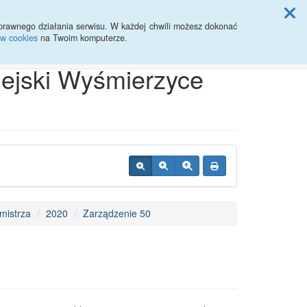
ji Rady Miasta
prawnego działania serwisu. W każdej chwili możesz dokonać
ów cookies
na Twoim komputerze.
Przycisk wyszukaj duży
Szukaj
iejski Wyśmierzyce
mistrza
2020
Zarządzenie 50