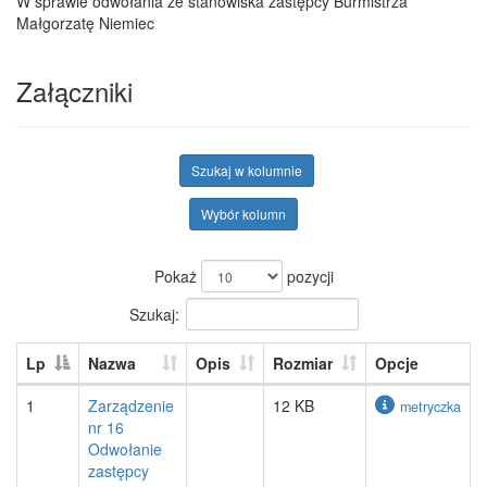
W sprawie odwołania ze stanowiska zastępcy Burmistrza
Małgorzatę Niemiec
Załączniki
Szukaj w kolumnie
Wybór kolumn
Pokaż
pozycji
Szukaj:
Lp
Nazwa
Opis
Rozmiar
Opcje
1
Zarządzenie
12 KB
metryczka
nr 16
Odwołanie
zastępcy