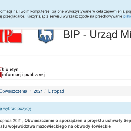
Archiwum
Statystyki
Sprawy do załatwienia
Transmisja Ses
informacji na Twoim komputerze. Są one wykorzystywane w celu zapewnienia po
ej przeglądarce. Korzystając z serwisu wyrażasz zgodę na przechowywanie
plik
BIP - Urząd M
Obwieszczenia
2021
Listopad
ę wybrać pozycję
stopada 2021,
Obwieszczenie o sporządzeniu projektu uchwały Se
iału województwa mazowieckiego na obwody łowieckie