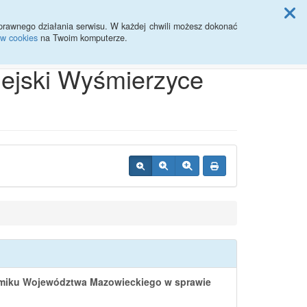
ji Rady Miasta
prawnego działania serwisu. W każdej chwili możesz dokonać
ów cookies
na Twoim komputerze.
Przycisk wyszukaj duży
Szukaj
iejski Wyśmierzyce
jmiku Województwa Mazowieckiego w sprawie