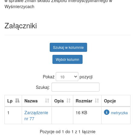
w sprawie zmian składu Zespołu Interdyscyplinarnego w
Wyśmierzycach
Załączniki
Szukaj w kolumnie
Wybór kolumn
Pokaż
pozycji
Szukaj:
Lp
Nazwa
Opis
Rozmiar
Opcje
1
Zarządzenie
16 KB
metryczka
nr 77
Pozycje od 1 do 1 z 1 łącznie