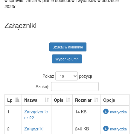
w sprawie: zmian w planie dochodów i wydatków w budżecie
2023r
Załączniki
Szukaj w kolumnie
Wybór kolumn
Pokaż
pozycji
Szukaj:
Lp
Nazwa
Opis
Rozmiar
Opcje
1
Zarządzenie
14 KB
metryczka
nr 22
2
Załączniki
240 KB
metryczka