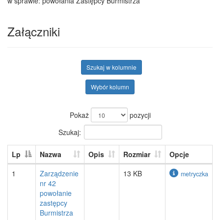
w sprawie: powołania Zastępcy Burmistrza
Załączniki
Szukaj w kolumnie
Wybór kolumn
Pokaż
pozycji
Szukaj:
Lp
Nazwa
Opis
Rozmiar
Opcje
1
Zarządzenie
13 KB
metryczka
nr 42
powołanie
zastępcy
Burmistrza