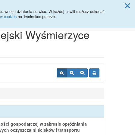
ji Rady Miasta
prawnego działania serwisu. W każdej chwili możesz dokonać
ów cookies
na Twoim komputerze.
Przycisk wyszukaj duży
Szukaj
iejski Wyśmierzyce
ności gospodarczej w zakresie opróżniania
ch oczyszczalni ścieków i transportu