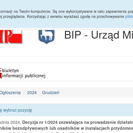
Archiwum
Statystyki
Sprawy do załatwienia
Transmisja Ses
informacji na Twoim komputerze. Są one wykorzystywane w celu zapewnienia po
ej przeglądarce. Korzystając z serwisu wyrażasz zgodę na przechowywanie
plik
BIP - Urząd M
Ogłoszenia
2024
Grudzień
ę wybrać pozycję
udnia 2024,
Decyzja nr 1/2024 zezwalająca na prowadzenie działal
ników bezodpływowych lub osadników w instalacjach przydomowy