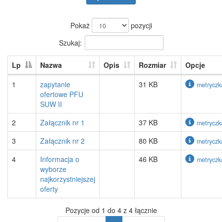
Pokaż
pozycji
Szukaj:
Lp
Nazwa
Opis
Rozmiar
Opcje
1
zapytanie
31 KB
metryczk
ofertowe PFU
SUW II
2
Załącznik nr 1
37 KB
metryczk
3
Załącznik nr 2
80 KB
metryczk
4
Informacja o
46 KB
metryczk
wyborze
najkorzystniejszej
oferty
Pozycje od 1 do 4 z 4 łącznie