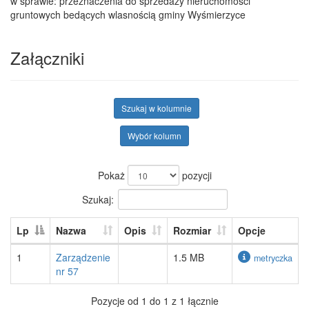
w sprawie: przeznaczenia do sprzedaży nieruchomości
gruntowych bedących wlasnością gminy Wyśmierzyce
Załączniki
Szukaj w kolumnie
Wybór kolumn
Pokaż
pozycji
Szukaj:
Lp
Nazwa
Opis
Rozmiar
Opcje
1
Zarządzenie
1.5 MB
metryczka
nr 57
Pozycje od 1 do 1 z 1 łącznie